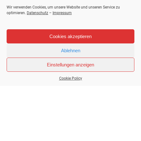
Wir verwenden Cookies, um unsere Website und unseren Service zu
optimieren.
Datenschutz
–
Impressum
Cookies akzeptieren
Ablehnen
Aus den Händen von Könnern
Einstellungen anzeigen
und Hightech entstehen kleine
Kunstwerke der Natur
Cookie Policy